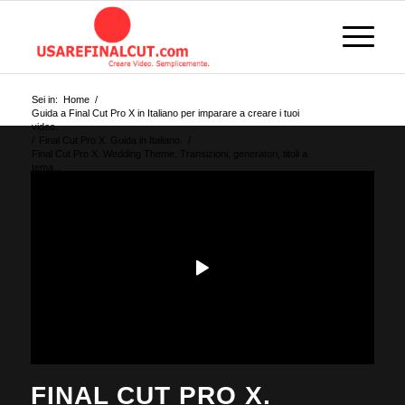
Sei in:
Home
/
Guida a Final Cut Pro X in Italiano per imparare a creare i tuoi
video.
/
Final Cut Pro X. Guida in Italiano.
/
Final Cut Pro X. Wedding Theme. Transizioni, generatori, titoli a
tema...
FINAL CUT PRO X.