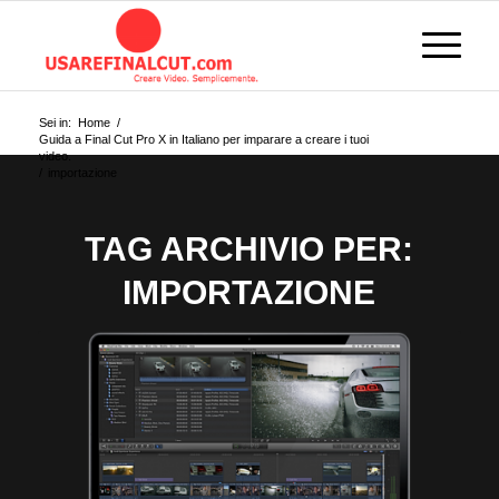
Sei in:
Home
/
Guida a Final Cut Pro X in Italiano per imparare a creare i tuoi
video.
/
importazione
TAG ARCHIVIO PER:
IMPORTAZIONE