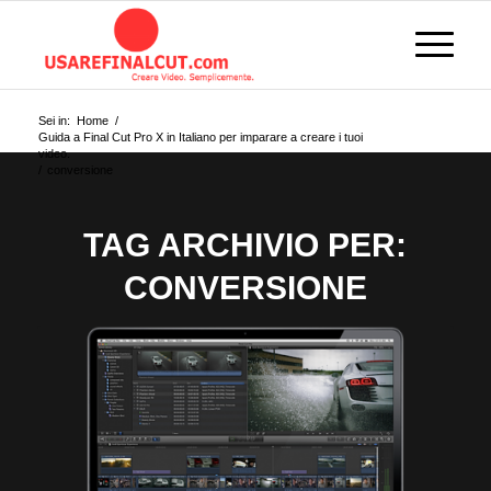
Sei in:
Home
/
Guida a Final Cut Pro X in Italiano per imparare a creare i tuoi
video.
/
conversione
TAG ARCHIVIO PER:
CONVERSIONE